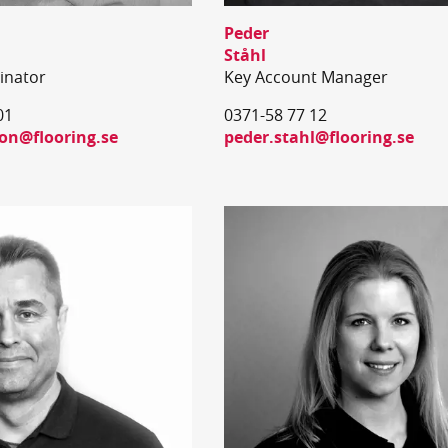
Peder
Ståhl
inator
Key Account Manager
01
0371-58 77 12
ton@flooring.se
peder.stahl@flooring.se