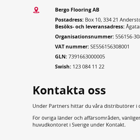
Bergo Flooring AB
Postadress:
Box 10, 334 21 Anderst
Besöks- och leveransadress:
Ågatan
Organisationsnummer:
556156-30
VAT nummer:
SE556156308001
GLN:
7391663000005
Swish:
123 084 11 22
Kontakta oss
Under Partners hittar du våra distributörer i o
För övriga länder och affärsområden, vänlige
huvudkontoret i Sverige under Kontakt.