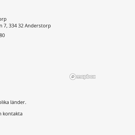
orp
 7, 334 32 Anderstorp
80
lika länder.
n kontakta