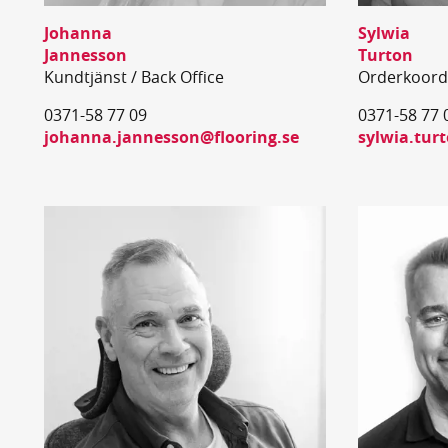
Johanna
Sylwia
Jannesson
Turton
Kundtjänst / Back Office
Orderkoord
0371-58 77 09
0371-58 77 
johanna.jannesson@flooring.se
sylwia.tur