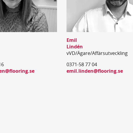
Emil
Lindén
vVD/Ägare/Affärsutveckling
16
0371-58 77 04
n@flooring.se
emil.linden@flooring.se