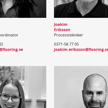
Joakim
Eriksson
ordinator
Processtekniker
02
0371-58 77 05
@flooring.se
joakim.eriksson@flooring.s