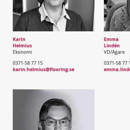
Karin
Emma
Helmius
Lindén
Ekonomi
VD/Ägare
0371-58 77 15
0371-58 77 
karin.helmius@flooring.se
emma.linde