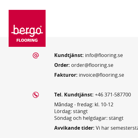
Kundtjänst:
info@flooring.se
Order:
order@flooring.se
Fakturor:
invoice@flooring.se
Tel. Kundtjänst:
+46 371-587700
Måndag - fredag: kl. 10-12
Lördag: stängt
Söndag och helgdagar: stängt
Avvikande tider:
Vi har semesterst