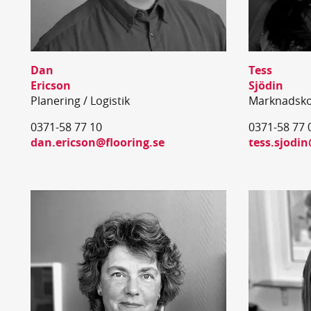
Dan
Tess
Ericson
Sjödin
Planering / Logistik
Marknadsko
0371-58 77 10
0371-58 77 
dan.ericson@flooring.se
tess.sjodin