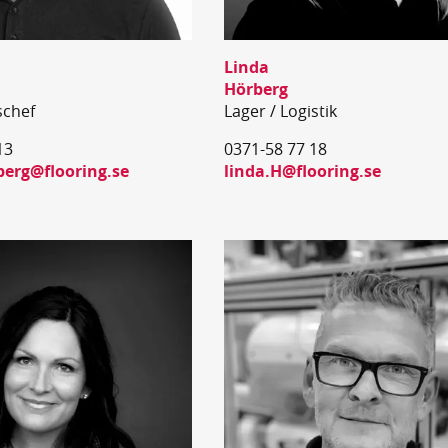
Linda
Hörberg
schef
Lager / Logistik
13
0371-58 77 18
berg@flooring.se
linda.H@flooring.se