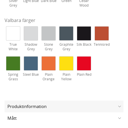
Silver
Light Blue
Dark Blue
Green
Cedar
Grey
Wood
Valbara färger
True
Shadow
Stone
Graphite
Silk Black
Tennisred
White
Grey
Grey
Grey
Spring
Steel Blue
Plain
Plain
Plain Red
Grass
Orange
Yellow
Produktinformation
Mått