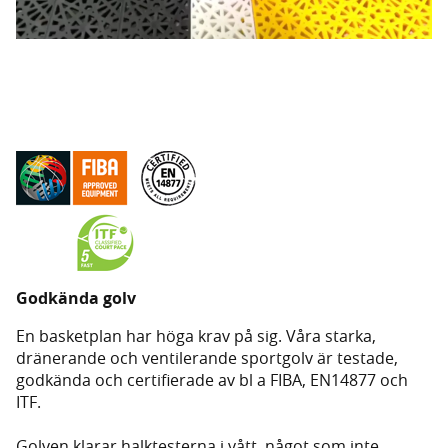
Godkända golv
En basketplan har höga krav på sig. Våra starka,
dränerande och ventilerande sportgolv är testade,
godkända och certifierade av bl a FIBA, EN14877 och
ITF.
Golven klarar halktesterna i vått, något som inte